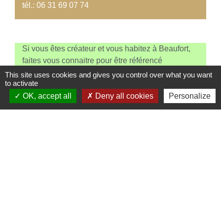
tél.: 06 31 69 07 74
Si vous êtes créateur et vous habitez à Beaufort,
faites vous connaitre pour être référencé
gratuitement sur cette page. Vous pouvez joindre
This site uses cookies and gives you control over what you want
to activate
une image ou un logo et un texte pour vous
présenter.
OK, accept all
Deny all cookies
Personalize
DEMANDE RÉFÉRENCE SUR LE SITE