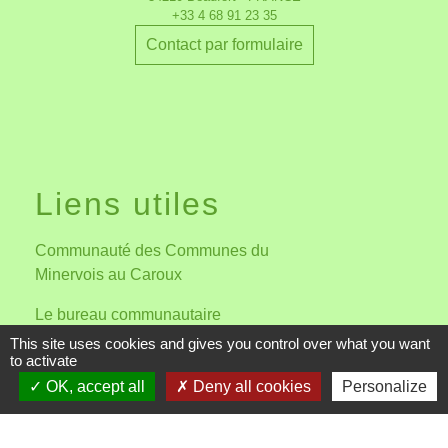
+33 4 68 91 23 35
Contact par formulaire
Liens utiles
Communauté des Communes du
Minervois au Caroux
Le bureau communautaire
mandature 2026-2032
This site uses cookies and gives you control over what you want
to activate
Préfecture de l'Hérault
OK, accept all
Deny all cookies
Personalize
Office de Tourisme du Minervois
au Caroux