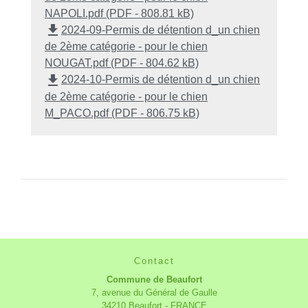
NAPOLI.pdf (PDF - 808.81 kB)
file_download
2024-09-Permis de détention d_un chien
de 2ème catégorie - pour le chien
NOUGAT.pdf (PDF - 804.62 kB)
file_download
2024-10-Permis de détention d_un chien
de 2ème catégorie - pour le chien
M_PACO.pdf (PDF - 806.75 kB)
Contact
Commune de Beaufort
7, avenue du Général de Gaulle
34210 Beaufort - FRANCE