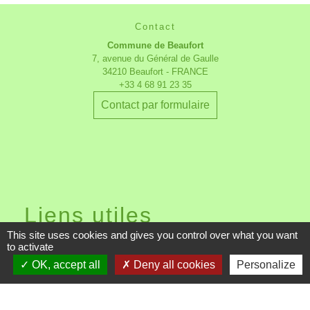
Contact
Commune de Beaufort
7, avenue du Général de Gaulle
34210 Beaufort - FRANCE
+33 4 68 91 23 35
Contact par formulaire
Liens utiles
This site uses cookies and gives you control over what you want
to activate
Communauté des Communes du
Minervois au Caroux
OK, accept all
Deny all cookies
Personalize
Le bureau communautaire
mandature 2026-2032