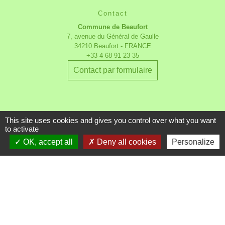
Contact
Commune de Beaufort
7, avenue du Général de Gaulle
34210 Beaufort - FRANCE
+33 4 68 91 23 35
Contact par formulaire
This site uses cookies and gives you control over what you want
to activate
OK, accept all
Deny all cookies
Personalize
Liens utiles
Communauté des Communes du
Minervois au Caroux
Le bureau communautaire
mandature 2026-2032