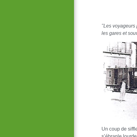
"Les voyageurs p
les gares et souv
Un coup de siffle
s’ébranle lourde