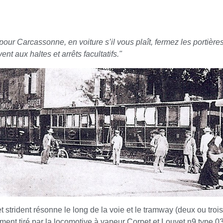
our Carcassonne, en voiture s’il vous plaît, fermez les portières,
ent aux haltes et arrêts facultatifs."
t strident résonne le long de la voie et le tramway (deux ou troi
ment tiré par la locomotive à vapeur Corpet et Louvet n9 type 0