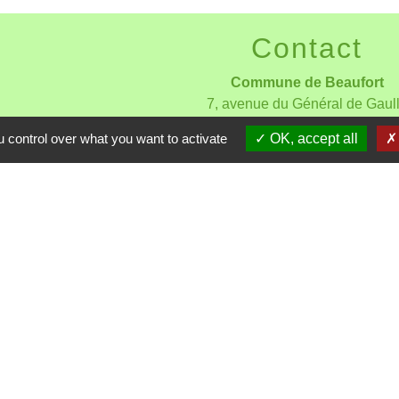
Contact
Commune de Beaufort
7, avenue du Général de Gaul
34210 Beaufort - FRANCE
 control over what you want to activate
OK, accept all
+33 4 68 91 23 35
Contact par formulaire
iles
 Communes du
oux