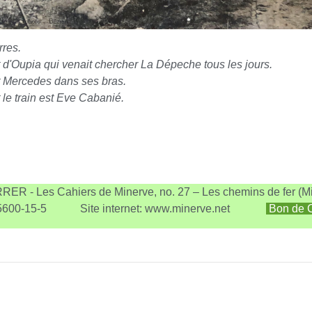
rres.
 d'Oupia qui venait chercher La Dépeche tous les jours.
t Mercedes dans ses bras.
t le train est Eve Cabanié.
RER - Les Cahiers de Minerve, no. 27 – Les chemins de fer (Mi
915600-15-5 Site internet: www.minerve.net
Bon de