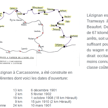
Lézignan est
Tramways à 
Beaufort. D
de 67 kilomè
arrêts, soit
suffisant po
du wagon et
dirait occi
moins connus
classe coûte
ézignan à Carcassonne, a été construite en
férentes dont voici les dates d'ouverture: